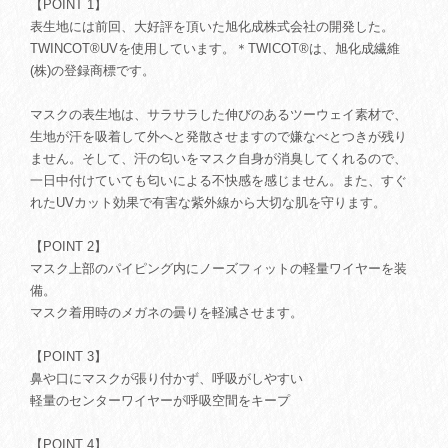
【POINT 1】
表生地には前回、大好評を頂いた旭化成株式会社の開発した。
TWINCOT®UVを使用しています。＊TWICOT®は、旭化成繊維
(株)の登録商標です。
マスクの表生地は、サラサラした伸びのあるツーウェイ素材で、
生地が汗を吸着して外へと発散させますので嫌なべとつきが残り
ません。そして、汗の匂いをマスク自身が消臭してくれるので、
一日中付けていても匂いによる不快感を感じません。また、すぐ
れたUVカット効果で有害な紫外線から大切な肌を守ります。
【POINT 2】
マスク上部のパイピング内にノーズフィットの軽量ワイヤーを装
備。
マスク着用時のメガネの曇りを軽減させます。
【POINT 3】
鼻や口にマスクが張り付かず、呼吸がしやすい
軽量のセンターワイヤーが呼吸空間をキープ
【POINT 4】