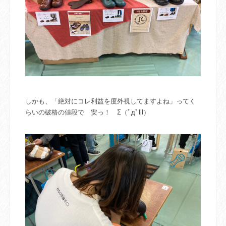
しかも、「絶対にコレ利益を度外視してますよね」ってく
らいの破格の値段で 安っ！ Σ（ﾟдﾟlll）