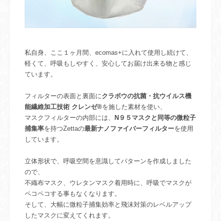
私自身、ここ１ヶ月間、ecomas+に入れて使用し続けて、
軽くて、呼吸もしやすく、安心してお届け出来る物と感じ
ています。
フィルターの表面と裏面に
クラボウの抗菌・抗ウイルス機
能繊維加工技術 クレンゼ®
を施した素材を使い、
マスクフィルターの内部には、
N９５マスクと同等の微粒子
捕集率
を持つZettaの
最新ナノファイバーフィルター
を使用
しています。
立体形状で、呼吸空間を意識してパターンを作成しました
ので、
不織布マスク、ウレタンマスク着用時に、呼吸でマスクが
ペコペコする事もなくなります。
そして、大幅に微粒子捕集効率と飛沫対策のレベルアップ
したマスクに変えてくれます。